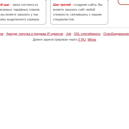
ой шаг
- заказ хостинга из
Шаг третий
- создание сайта. Вы
агаемых тарифных планов.
можете заказать сайт любой
 вы можете заказать у нас
сложности, связавшись с нашим
овку выделенного сервера.
специалистом.
ов
·
Аренда, покупка и продажа IP-адресов
·
Job
·
SSL-сертификаты
·
Освобождающие
Домен зарегистрирован через
i7.RU
.
Whois