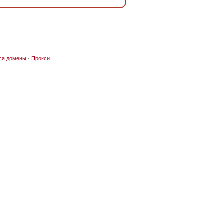
ся домены
·
Прокси