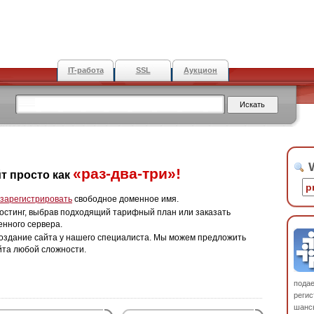
IT-работа
SSL
Аукцион
W
«раз-два-три»!
т просто как
зарегистрировать
свободное доменное имя.
остинг, выбрав подходящий тарифный план или заказать
енного сервера.
оздание сайта у нашего специалиста. Мы можем предложить
йта любой сложности.
пода
регис
шанс