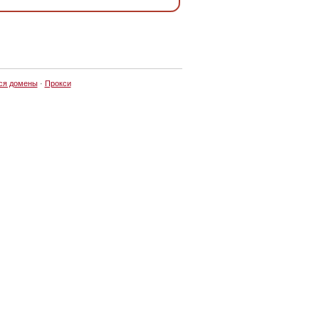
ся домены
·
Прокси