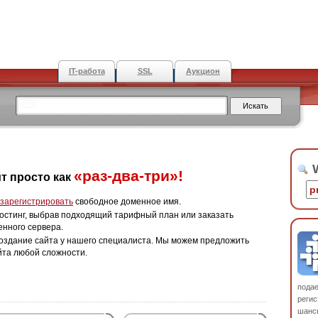
IT-работа
SSL
Аукцион
W
«раз-два-три»!
т просто как
зарегистрировать
свободное доменное имя.
остинг, выбрав подходящий тарифный план или заказать
енного сервера.
оздание сайта у нашего специалиста. Мы можем предложить
йта любой сложности.
пода
регис
шанс