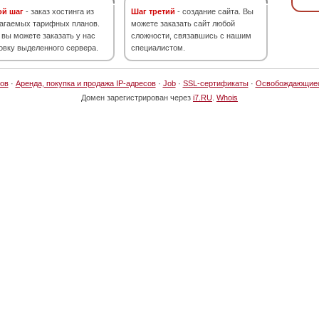
ой шаг
- заказ хостинга из
Шаг третий
- создание сайта. Вы
агаемых тарифных планов.
можете заказать сайт любой
 вы можете заказать у нас
сложности, связавшись с нашим
овку выделенного сервера.
специалистом.
ов
·
Аренда, покупка и продажа IP-адресов
·
Job
·
SSL-сертификаты
·
Освобождающие
Домен зарегистрирован через
i7.RU
.
Whois