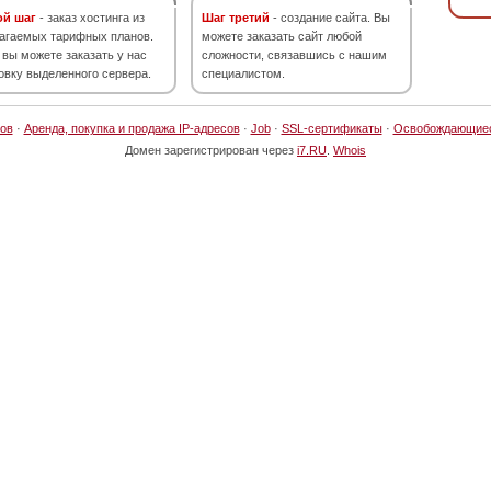
ой шаг
- заказ хостинга из
Шаг третий
- создание сайта. Вы
агаемых тарифных планов.
можете заказать сайт любой
 вы можете заказать у нас
сложности, связавшись с нашим
овку выделенного сервера.
специалистом.
ов
·
Аренда, покупка и продажа IP-адресов
·
Job
·
SSL-сертификаты
·
Освобождающие
Домен зарегистрирован через
i7.RU
.
Whois