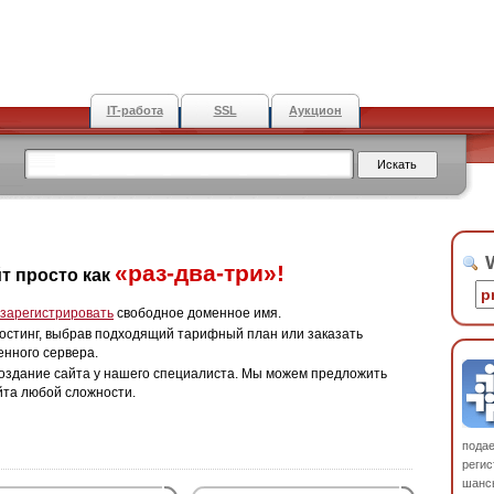
IT-работа
SSL
Аукцион
W
«раз-два-три»!
т просто как
зарегистрировать
свободное доменное имя.
остинг, выбрав подходящий тарифный план или заказать
енного сервера.
оздание сайта у нашего специалиста. Мы можем предложить
йта любой сложности.
пода
регис
шанс