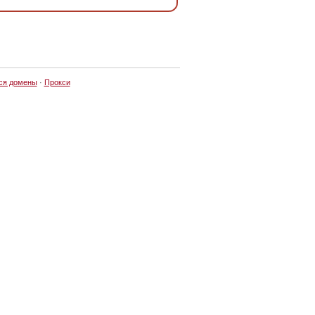
ся домены
·
Прокси