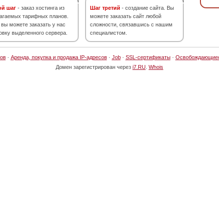
ой шаг
- заказ хостинга из
Шаг третий
- создание сайта. Вы
агаемых тарифных планов.
можете заказать сайт любой
 вы можете заказать у нас
сложности, связавшись с нашим
овку выделенного сервера.
специалистом.
ов
·
Аренда, покупка и продажа IP-адресов
·
Job
·
SSL-сертификаты
·
Освобождающие
Домен зарегистрирован через
i7.RU
.
Whois