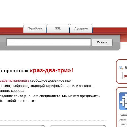
IT-работа
SSL
Аукцион
W
«раз-два-три»!
т просто как
зарегистрировать
свободное доменное имя.
остинг, выбрав подходящий тарифный план или заказать
енного сервера.
оздание сайта у нашего специалиста. Мы можем предложить
йта любой сложности.
пода
регис
шанс